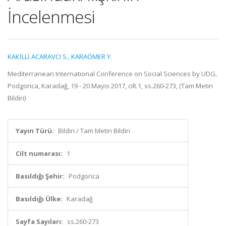
İncelenmesi
KAKİLLİ ACARAVCI S.
,
KARAÖMER Y.
Mediterranean International Conference on Social Sciences by UDG,
Podgorica, Karadağ, 19 - 20 Mayıs 2017, cilt.1, ss.260-273, (Tam Metin
Bildiri)
Yayın Türü:
Bildiri / Tam Metin Bildiri
Cilt numarası:
1
Basıldığı Şehir:
Podgorica
Basıldığı Ülke:
Karadağ
Sayfa Sayıları:
ss.260-273