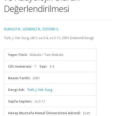
Değerlendirilmesi
DURGUT R.
,
GÖNENCİ R.
,
ÖZTÜRK S.
Türk. J. Vet. Surg, cilt.7, sa.3-4, ss.5-11, 2001 (Hakemli Dergi)
Yayın Türü:
Makale / Tam Makale
Cilt numarası:
7
Sayı:
3-4
Basım Tarihi:
2001
Dergi Adı:
Türk. J. Vet. Surg
Sayfa Sayıları:
ss.5-11
Hatay Mustafa Kemal Üniversitesi Adresli:
Evet