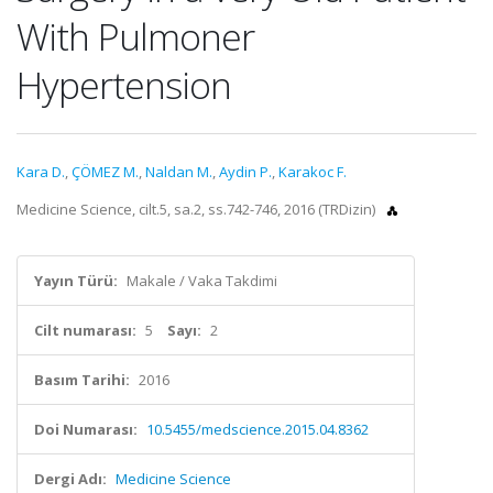
With Pulmoner
Hypertension
Kara D.
,
ÇÖMEZ M.
,
Naldan M.
,
Aydin P.
,
Karakoc F.
Medicine Science, cilt.5, sa.2, ss.742-746, 2016 (TRDizin)
Yayın Türü:
Makale / Vaka Takdimi
Cilt numarası:
5
Sayı:
2
Basım Tarihi:
2016
Doi Numarası:
10.5455/medscience.2015.04.8362
Dergi Adı:
Medicine Science