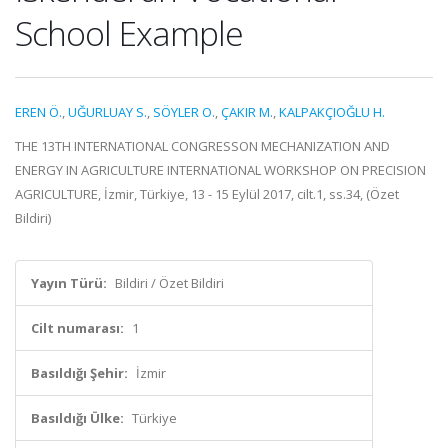
School Example
EREN Ö.
,
UĞURLUAY S.
,
SÖYLER O.
,
ÇAKIR M.
,
KALPAKÇIOĞLU H.
THE 13TH INTERNATIONAL CONGRESSON MECHANIZATION AND
ENERGY IN AGRICULTURE INTERNATIONAL WORKSHOP ON PRECISION
AGRICULTURE, İzmir, Türkiye, 13 - 15 Eylül 2017, cilt.1, ss.34, (Özet
Bildiri)
Yayın Türü:
Bildiri / Özet Bildiri
Cilt numarası:
1
Basıldığı Şehir:
İzmir
Basıldığı Ülke:
Türkiye