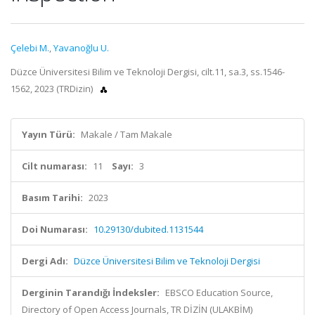
Çelebi M.
,
Yavanoğlu U.
Düzce Üniversitesi Bilim ve Teknoloji Dergisi, cilt.11, sa.3, ss.1546-
1562, 2023 (TRDizin)
Yayın Türü:
Makale / Tam Makale
Cilt numarası:
11
Sayı:
3
Basım Tarihi:
2023
Doi Numarası:
10.29130/dubited.1131544
Dergi Adı:
Düzce Üniversitesi Bilim ve Teknoloji Dergisi
Derginin Tarandığı İndeksler:
EBSCO Education Source,
Directory of Open Access Journals, TR DİZİN (ULAKBİM)