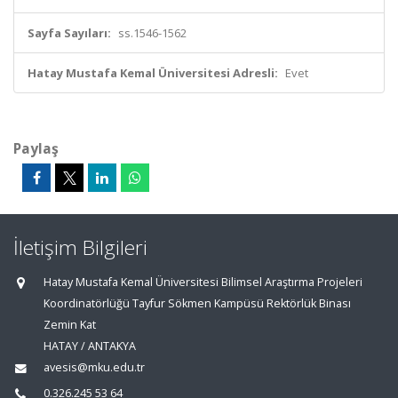
Sayfa Sayıları:
ss.1546-1562
Hatay Mustafa Kemal Üniversitesi Adresli:
Evet
Paylaş
İletişim Bilgileri
Hatay Mustafa Kemal Üniversitesi Bilimsel Araştırma Projeleri
Koordinatörlüğü Tayfur Sökmen Kampüsü Rektörlük Binası
Zemin Kat
HATAY / ANTAKYA
avesis@mku.edu.tr
0.326.245 53 64