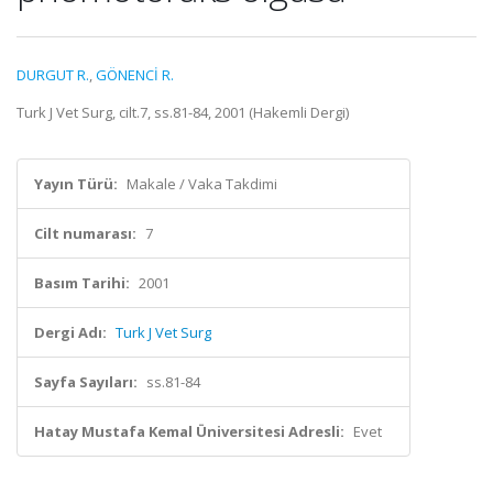
DURGUT R.
,
GÖNENCİ R.
Turk J Vet Surg, cilt.7, ss.81-84, 2001 (Hakemli Dergi)
Yayın Türü:
Makale / Vaka Takdimi
Cilt numarası:
7
Basım Tarihi:
2001
Dergi Adı:
Turk J Vet Surg
Sayfa Sayıları:
ss.81-84
Hatay Mustafa Kemal Üniversitesi Adresli:
Evet