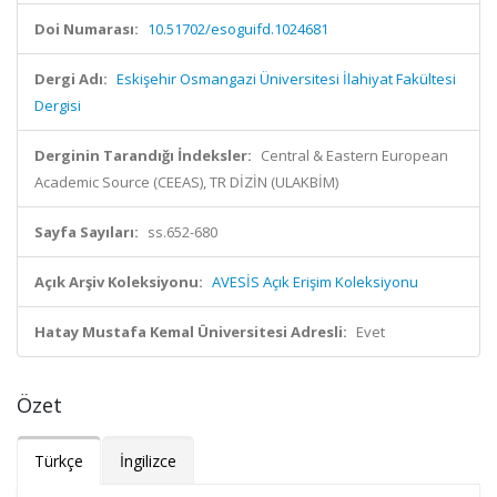
Doi Numarası:
10.51702/esoguifd.1024681
Dergi Adı:
Eskişehir Osmangazi Üniversitesi İlahiyat Fakültesi
Dergisi
Derginin Tarandığı İndeksler:
Central & Eastern European
Academic Source (CEEAS), TR DİZİN (ULAKBİM)
Sayfa Sayıları:
ss.652-680
Açık Arşiv Koleksiyonu:
AVESİS Açık Erişim Koleksiyonu
Hatay Mustafa Kemal Üniversitesi Adresli:
Evet
Özet
Türkçe
İngilizce