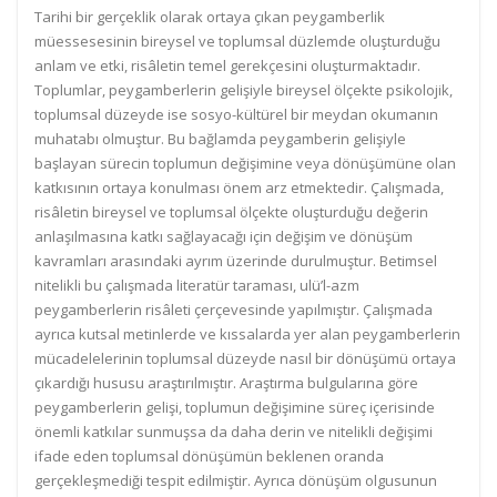
Tarihi bir gerçeklik olarak ortaya çıkan peygamberlik
müessesesinin bireysel ve toplumsal düzlemde oluşturduğu
anlam ve etki, risâletin temel gerekçesini oluşturmaktadır.
Toplumlar, peygamberlerin gelişiyle bireysel ölçekte psikolojik,
toplumsal düzeyde ise sosyo-kültürel bir meydan okumanın
muhatabı olmuştur. Bu bağlamda peygamberin gelişiyle
başlayan sürecin toplumun değişimine veya dönüşümüne olan
katkısının ortaya konulması önem arz etmektedir. Çalışmada,
risâletin bireysel ve toplumsal ölçekte oluşturduğu değerin
anlaşılmasına katkı sağlayacağı için değişim ve dönüşüm
kavramları arasındaki ayrım üzerinde durulmuştur. Betimsel
nitelikli bu çalışmada literatür taraması, ulü’l-azm
peygamberlerin risâleti çerçevesinde yapılmıştır. Çalışmada
ayrıca kutsal metinlerde ve kıssalarda yer alan peygamberlerin
mücadelelerinin toplumsal düzeyde nasıl bir dönüşümü ortaya
çıkardığı hususu araştırılmıştır. Araştırma bulgularına göre
peygamberlerin gelişi, toplumun değişimine süreç içerisinde
önemli katkılar sunmuşsa da daha derin ve nitelikli değişimi
ifade eden toplumsal dönüşümün beklenen oranda
gerçekleşmediği tespit edilmiştir. Ayrıca dönüşüm olgusunun