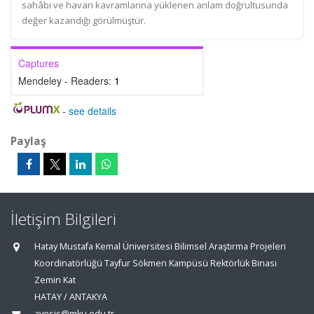
sahâbi ve havari kavramlarına yüklenen anlam doğrultusunda
değer kazandığı görülmüştür.
Captures
Mendeley - Readers:
1
-
see details
Paylaş
İletişim Bilgileri
Hatay Mustafa Kemal Üniversitesi Bilimsel Araştırma Projeleri
Koordinatörlüğü Tayfur Sökmen Kampüsü Rektörlük Binası
Zemin Kat
HATAY / ANTAKYA
avesis@mku.edu.tr