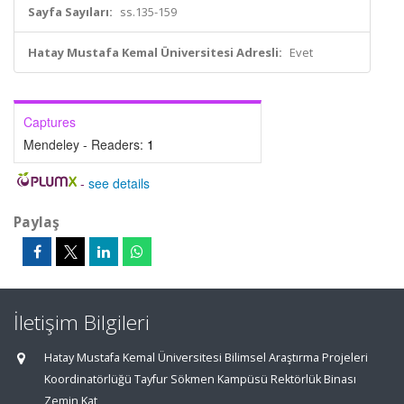
Sayfa Sayıları:
ss.135-159
Hatay Mustafa Kemal Üniversitesi Adresli:
Evet
Captures
Mendeley - Readers:
1
-
see details
Paylaş
İletişim Bilgileri
Hatay Mustafa Kemal Üniversitesi Bilimsel Araştırma Projeleri
Koordinatörlüğü Tayfur Sökmen Kampüsü Rektörlük Binası
Zemin Kat