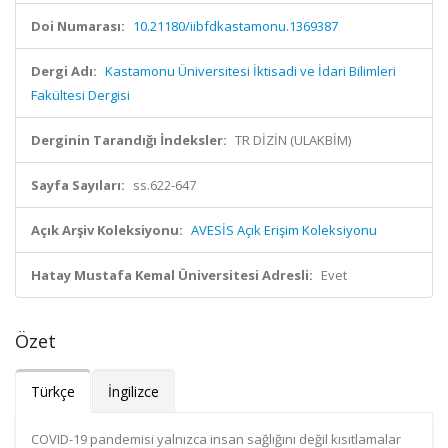
Doi Numarası:
10.21180/iibfdkastamonu.1369387
Dergi Adı:
Kastamonu Üniversitesi İktisadi ve İdari Bilimleri
Fakültesi Dergisi
Derginin Tarandığı İndeksler:
TR DİZİN (ULAKBİM)
Sayfa Sayıları:
ss.622-647
Açık Arşiv Koleksiyonu:
AVESİS Açık Erişim Koleksiyonu
Hatay Mustafa Kemal Üniversitesi Adresli:
Evet
Özet
Türkçe
İngilizce
COVID-19 pandemisi yalnızca insan sağlığını değil kısıtlamalar