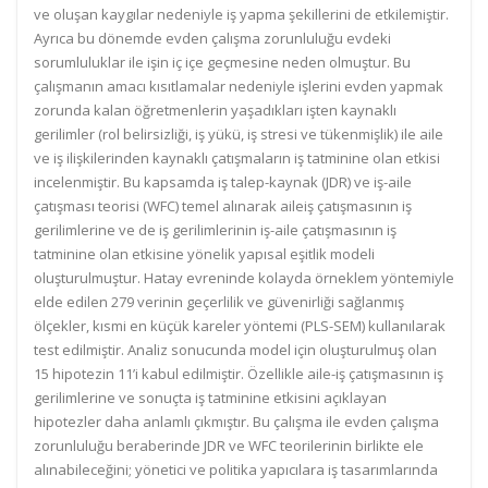
ve oluşan kaygılar nedeniyle iş yapma şekillerini de etkilemiştir.
Ayrıca bu dönemde evden çalışma zorunluluğu evdeki
sorumluluklar ile işin iç içe geçmesine neden olmuştur. Bu
çalışmanın amacı kısıtlamalar nedeniyle işlerini evden yapmak
zorunda kalan öğretmenlerin yaşadıkları işten kaynaklı
gerilimler (rol belirsizliği, iş yükü, iş stresi ve tükenmişlik) ile aile
ve iş ilişkilerinden kaynaklı çatışmaların iş tatminine olan etkisi
incelenmiştir. Bu kapsamda iş talep-kaynak (JDR) ve iş-aile
çatışması teorisi (WFC) temel alınarak aileiş çatışmasının iş
gerilimlerine ve de iş gerilimlerinin iş-aile çatışmasının iş
tatminine olan etkisine yönelik yapısal eşitlik modeli
oluşturulmuştur. Hatay evreninde kolayda örneklem yöntemiyle
elde edilen 279 verinin geçerlilik ve güvenirliği sağlanmış
ölçekler, kısmi en küçük kareler yöntemi (PLS-SEM) kullanılarak
test edilmiştir. Analiz sonucunda model için oluşturulmuş olan
15 hipotezin 11’i kabul edilmiştir. Özellikle aile-iş çatışmasının iş
gerilimlerine ve sonuçta iş tatminine etkisini açıklayan
hipotezler daha anlamlı çıkmıştır. Bu çalışma ile evden çalışma
zorunluluğu beraberinde JDR ve WFC teorilerinin birlikte ele
alınabileceğini; yönetici ve politika yapıcılara iş tasarımlarında