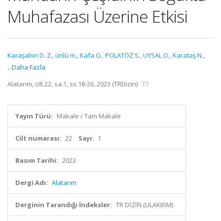
Muhafazası Üzerine Etkisi
Karaşahin D. Z.
,
ünlü m.
,
Kafa G.
,
POLATÖZ S.
,
UYSAL O.
,
Karataş N.
,
...Daha Fazla
Alatarım, cilt.22, sa.1, ss.18-26, 2023 (TRDizin)
Yayın Türü:
Makale / Tam Makale
Cilt numarası:
22
Sayı:
1
Basım Tarihi:
2023
Dergi Adı:
Alatarım
Derginin Tarandığı İndeksler:
TR DİZİN (ULAKBİM)