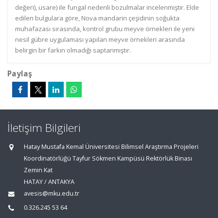
değeri), usare) ile fungal nedenli bozulmalar incelenmiştir. Elde
edilen bulgulara göre, Nova mandarin çeşidinin soğukta
muhafazası sırasında, kontrol grubu meyve örnekleri ile yeni
nesil gübre uygulaması yapılan meyve örnekleri arasında
belirgin bir farkın olmadığı saptanmıştır.
Paylaş
İletişim Bilgileri
Hatay Mustafa Kemal Üniversitesi Bilimsel Araştırma Projeleri
Koordinatörlüğü Tayfur Sökmen Kampüsü Rektörlük Binası
Zemin Kat
HATAY / ANTAKYA
avesis@mku.edu.tr
0.326.245 53 64