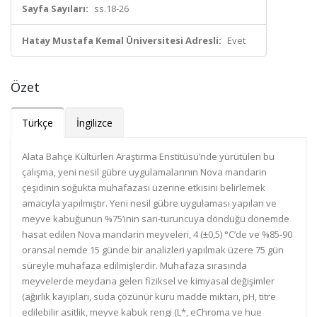
Sayfa Sayıları:
ss.18-26
Hatay Mustafa Kemal Üniversitesi Adresli:
Evet
Özet
Türkçe
İngilizce
Alata Bahçe Kültürleri Araştırma Enstitüsü’nde yürütülen bu
çalışma, yeni nesil gübre uygulamalarının Nova mandarin
çeşidinin soğukta muhafazası üzerine etkisini belirlemek
amacıyla yapılmıştır. Yeni nesil gübre uygulaması yapılan ve
meyve kabuğunun %75’inin sarı-turuncuya döndüğü dönemde
hasat edilen Nova mandarin meyveleri, 4 (±0,5) °C’de ve %85-90
oransal nemde 15 günde bir analizleri yapılmak üzere 75 gün
süreyle muhafaza edilmişlerdir. Muhafaza sırasında
meyvelerde meydana gelen fiziksel ve kimyasal değişimler
(ağırlık kayıpları, suda çözünür kuru madde miktarı, pH, titre
edilebilir asitlik, meyve kabuk rengi (L*, eChroma ve hue