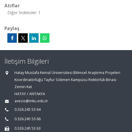
Atıflar
Diğer İndeksler: 1
Paylaş
İletişim Bilgileri
Hatay Mustafa Kemal Üniversitesi Bilimsel Araştırma Projeleri
Koordinatörlüğü Tayfur Sökmen Kampüsü Rektörlük Binası
Zemin Kat
HATAY / ANTAKYA
avesis@mku.edu.tr
0.326.245 53 64
0.326.245 53 66
0.326.245 53 63