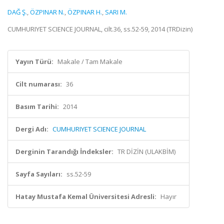
DAĞ Ş.
,
ÖZPINAR N.
,
ÖZPINAR H.
,
SARI M.
CUMHURIYET SCIENCE JOURNAL, cilt.36, ss.52-59, 2014 (TRDizin)
Yayın Türü:
Makale / Tam Makale
Cilt numarası:
36
Basım Tarihi:
2014
Dergi Adı:
CUMHURIYET SCIENCE JOURNAL
Derginin Tarandığı İndeksler:
TR DİZİN (ULAKBİM)
Sayfa Sayıları:
ss.52-59
Hatay Mustafa Kemal Üniversitesi Adresli:
Hayır