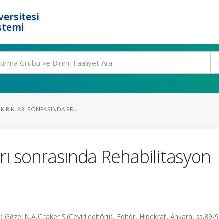
ersitesi
stemi
KIRIKLARI SONRASINDA RE...
arı sonrasında Rehabilitasyon
 Gğzel N.A,Çıtaker S.(Çeviri editörü), Editör, Hipokrat, Ankara, ss.89-