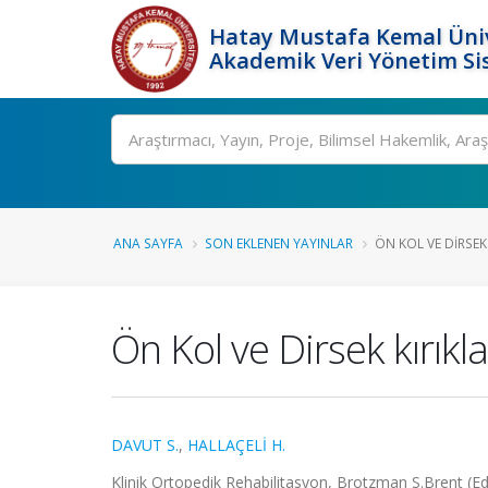
Hatay Mustafa Kemal Üniv
Akademik Veri Yönetim Si
Ara
ANA SAYFA
SON EKLENEN YAYINLAR
ÖN KOL VE DIRSEK 
Ön Kol ve Dirsek kırıkl
DAVUT S.
,
HALLAÇELİ H.
Klinik Ortopedik Rehabilitasyon, Brotzman S.Brent (Ed)