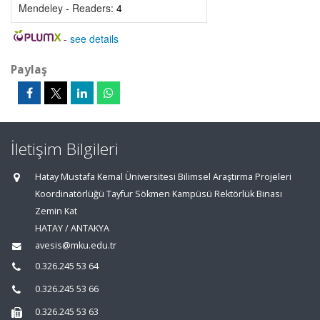
Mendeley - Readers:
4
-
see details
Paylaş
İletişim Bilgileri
Hatay Mustafa Kemal Üniversitesi Bilimsel Araştırma Projeleri
Koordinatörlüğü Tayfur Sökmen Kampüsü Rektörlük Binası
Zemin Kat
HATAY / ANTAKYA
avesis@mku.edu.tr
0.326.245 53 64
0.326.245 53 66
0.326.245 53 63