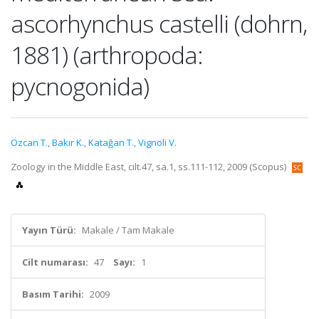
ascorhynchus castelli (dohrn,
1881) (arthropoda:
pycnogonida)
Özcan T.
,
Bakır K.
,
Katağan T.
,
Vignoli V.
Zoology in the Middle East, cilt.47, sa.1, ss.111-112, 2009 (Scopus)
Yayın Türü:
Makale / Tam Makale
Cilt numarası:
47
Sayı:
1
Basım Tarihi:
2009