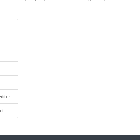
ditör
et