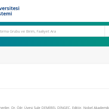
ersitesi
stemi
ar, Öneriler, Dr. Öğr. Üyesi Şule DEMİREL DİNGEÇ, Editör, Nobel Akademik