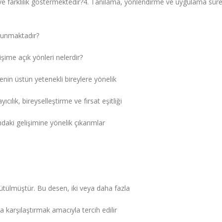
ve farklılık göstermektedir?4. Tanılama, yönlendirme ve uygulama süre
bulunmaktadır?
işime açık yönleri nelerdir?
enin üstün yetenekli bireylere yönelik
cılık, bireyselleştirme ve fırsat eşitliği
daki gelişimine yönelik çıkarımlar
ürütülmüştür. Bu desen, iki veya daha fazla
a karşılaştırmak amacıyla tercih edilir