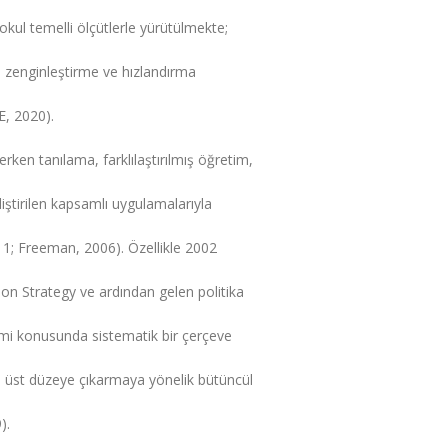
kul temelli ölçütlerle yürütülmekte;
ı, zenginleştirme ve hızlandırma
E, 2020).
erken tanılama, farklılaştırılmış öğretim,
liştirilen kapsamlı uygulamalarıyla
11; Freeman, 2006). Özellikle 2002
ion Strategy ve ardından gelen politika
itimi konusunda sistematik bir çerçeve
n üst düzeye çıkarmaya yönelik bütüncül
).