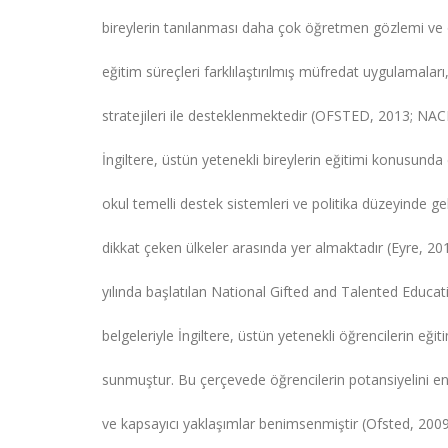
bireylerin tanılanması daha çok öğretmen gözlemi ve o
eğitim süreçleri farklılaştırılmış müfredat uygulamalar
stratejileri ile desteklenmektedir (OFSTED, 2013; NAC
İngiltere, üstün yetenekli bireylerin eğitimi konusunda 
okul temelli destek sistemleri ve politika düzeyinde ge
dikkat çeken ülkeler arasında yer almaktadır (Eyre, 20
yılında başlatılan National Gifted and Talented Educat
belgeleriyle İngiltere, üstün yetenekli öğrencilerin eğ
sunmuştur. Bu çerçevede öğrencilerin potansiyelini e
ve kapsayıcı yaklaşımlar benimsenmiştir (Ofsted, 2009