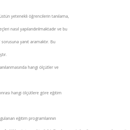
üstün yetenekli öğrencilerin tanılama,
leri nasıl yapılandırılmaktadır ve bu
?” sorusuna yanıt aramaktır. Bu
tır.
 tanılanmasında hangi ölçütler ve
onrası hangi ölçütlere göre eğitim
uygulanan eğitim programlarının