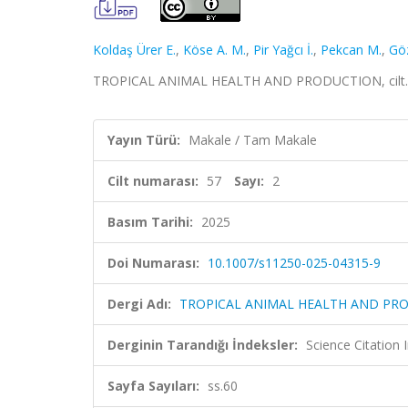
Koldaş Ürer E.
,
Köse A. M.
,
Pir Yağcı İ.
,
Pekcan M.
,
Göz
TROPICAL ANIMAL HEALTH AND PRODUCTION, cilt.57,
Yayın Türü:
Makale / Tam Makale
Cilt numarası:
57
Sayı:
2
Basım Tarihi:
2025
Doi Numarası:
10.1007/s11250-025-04315-9
Dergi Adı:
TROPICAL ANIMAL HEALTH AND PR
Derginin Tarandığı İndeksler:
Science Citation
Sayfa Sayıları:
ss.60