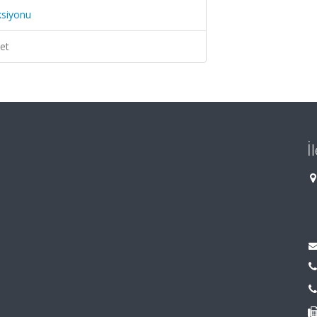
ksiyonu
et
İ