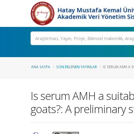
Hatay Mustafa Kemal Üniv
Akademik Veri Yönetim Si
Ara
ANA SAYFA
SON EKLENEN YAYINLAR
IS SERUM AMH A S
Is serum AMH a suitable
goats?: A preliminary 