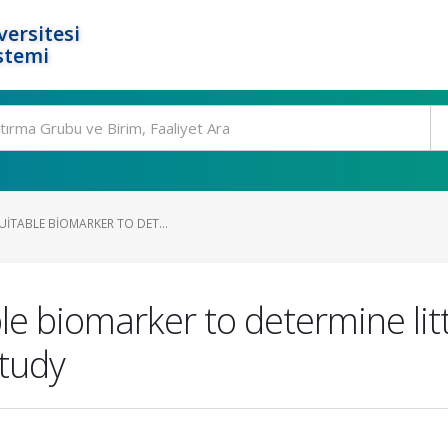
ersitesi
stemi
UITABLE BIOMARKER TO DET...
 biomarker to determine litte
study