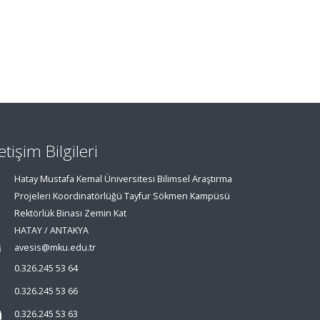
letişim Bilgileri
Hatay Mustafa Kemal Üniversitesi Bilimsel Araştırma
Projeleri Koordinatörlüğü Tayfur Sökmen Kampüsü
Rektörlük Binası Zemin Kat
HATAY / ANTAKYA
avesis@mku.edu.tr
0.326.245 53 64
0.326.245 53 66
0.326.245 53 63