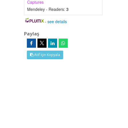
Captures
Mendeley - Readers:
3
-
see details
Paylaş
Atıf İçin Kopyala