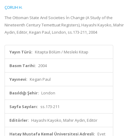
ÇORUH H.
The Ottoman State And Societies İn Change (A Study of the
Nineteenth Century Temettuat Registers), Hayashi Kayoko, Mahir
Aydın, Editör, Kegan Paul, London, ss.173-211, 2004
Yayın Türü:
Kitapta Bölüm / Mesleki Kitap
Basım Tarihi:
2004
Yayınevi:
Kegan Paul
Basıldığı Şehir:
London
Sayfa Sayıları:
ss.173-211
Editörler:
Hayashi Kayoko, Mahir Aydın, Editör
Hatay Mustafa Kemal Üniversitesi Adresli:
Evet