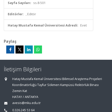
Sayfa Sayıları:
ss.8-501
Editörler:
, Editör
Hatay Mustafa Kemal Üniversitesi Adresli:
Evet
Paylaş
İletişim Bilgileri
Hatay Mustafa Kemal Üniversitesi Bilimsel Araştırma Projeleri
Koordinatörlüğü Tayfur Sökmen Kampüsü Rektörlük Binası
Zemin Kat
HATAY / ANTAKYA
avesis@mku.edu.tr
0.326.245 53 64