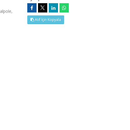
alpole,
Atıf İçin Kopyala