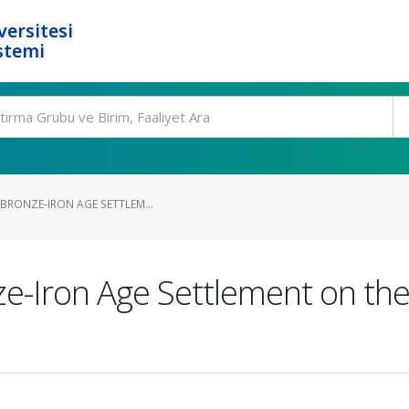
ersitesi
stemi
 BRONZE-IRON AGE SETTLEM...
ze-Iron Age Settlement on th