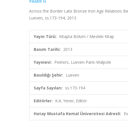
PAMİR H.
Across the Border Late Bronze Iron Age Relations Bet
Lueven, ss.173-194, 2013
Yayın Türü:
Kitapta Bölüm / Mesleki Kitap
Basım Tarihi:
2013
Yayınevi:
Peeters, Lueven-Paris-Walpole
Basıldığı Şehir:
Lueven
Sayfa Sayıları:
ss.173-194
Editörler:
K.A. Yener, Editör
Hatay Mustafa Kemal Üniversitesi Adresli:
Ev