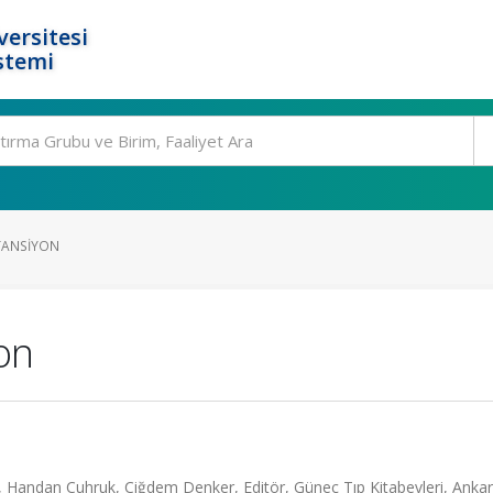
ersitesi
stemi
TANSIYON
on
, Handan Cuhruk, Çiğdem Denker, Editör, Güneç Tıp Kitabevleri, Ankar