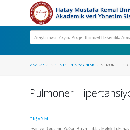
Hatay Mustafa Kemal Üniv
Akademik Veri Yönetim Si
Ara
ANA SAYFA
SON EKLENEN YAYINLAR
PULMONER HIPER
Pulmoner Hipertansiy
OKŞAR M.
Irwin ve Rippe nin Yoğun Bakım Tıbbı, Melek Tukunay