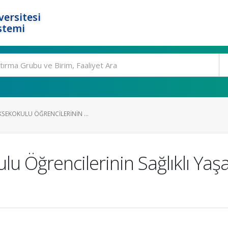
ersitesi
stemi
SEKOKULU ÖĞRENCILERININ ...
lu Öğrencilerinin Sağlıklı Yaş