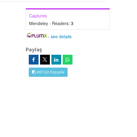
Captures
Mendeley - Readers:
3
-
see details
Paylaş
Atıf İçin Kopyala