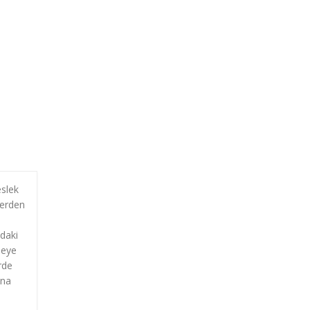
slek
lerden
ndaki
meye
rde
una