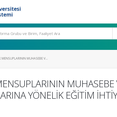
ersitesi
stemi
 MENSUPLARININ MUHASEBE V...
ENSUPLARININ MUHASEBE 
INA YÖNELİK EĞİTİM İHTİY