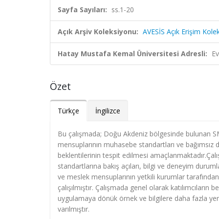
Sayfa Sayıları:
ss.1-20
Açık Arşiv Koleksiyonu:
AVESİS Açık Erişim Kole
Hatay Mustafa Kemal Üniversitesi Adresli:
Ev
Özet
Türkçe
İngilizce
Bu çalışmada; Doğu Akdeniz bölgesinde bulunan S
mensuplarının muhasebe standartları ve bağımsız den
beklentilerinin tespit edilmesi amaçlanmaktadır.Ç
standartlarına bakış açıları, bilgi ve deneyim durumları
ve meslek mensuplarının yetkili kurumlar tarafından 
çalışılmıştır. Çalışmada genel olarak katılımcıların 
uygulamaya dönük örnek ve bilgilere daha fazla yer 
varılmıştır.