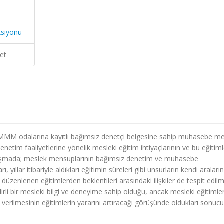
ksiyonu
et
MMM odalarına kayıtlı bağımsız denetçi belgesine sahip muhasebe me
etim faaliyetlerine yönelik mesleki eğitim ihtiyaçlarının ve bu eğitim
alışmada; meslek mensuplarının bağımsız denetim ve muhasebe
, yıllar itibariyle aldıkları eğitimin süreleri gibi unsurların kendi araları
düzenlenen eğitimlerden beklentileri arasındaki ilişkiler de tespit edil
belirli bir mesleki bilgi ve deneyime sahip olduğu, ancak mesleki eğitimle
verilmesinin eğitimlerin yararını artıracağı görüşünde oldukları sonuc