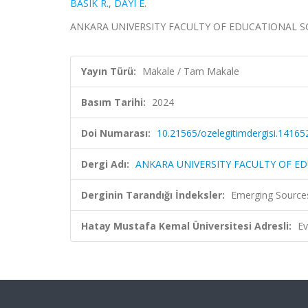
BASIK R.
,
DAYI E.
ANKARA UNIVERSITY FACULTY OF EDUCATIONAL SCI
Yayın Türü:
Makale / Tam Makale
Basım Tarihi:
2024
Doi Numarası:
10.21565/ozelegitimdergisi.14165
Dergi Adı:
ANKARA UNIVERSITY FACULTY OF E
Derginin Tarandığı İndeksler:
Emerging Sources
Hatay Mustafa Kemal Üniversitesi Adresli:
Ev