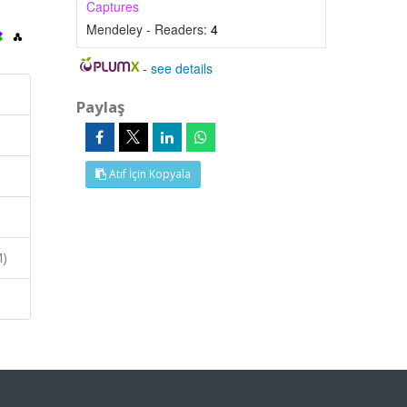
Captures
Mendeley - Readers:
4
-
see details
Paylaş
Atıf İçin Kopyala
M)