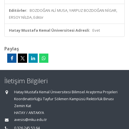
Editörler:
BOZDOĞAN ALİ MUSA, YARPUZ BOZDOĞAN NİGAR,
ERSOY NİLDA, Editör
Hatay Mustafa Kemal Üniversitesi Adresli:
Evet
Paylaş
İletişim Bilgileri
Hatay Mustafa Kemal Üniversitesi Bilimsel Araştırma Projeleri
Koordinatörlüğü Tayfur Sökmen Kampüsü Rektörlük Binası
Zemin Kat
HATAY / ANTAKYA
avesis@mku.edu.tr
0.326.245 53 64