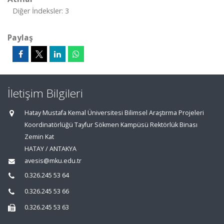
Diğer İndeksler: 3
Paylaş
İletişim Bilgileri
Hatay Mustafa Kemal Üniversitesi Bilimsel Araştırma Projeleri
Koordinatörlüğü Tayfur Sökmen Kampüsü Rektörlük Binası
Zemin Kat
HATAY / ANTAKYA
avesis@mku.edu.tr
0.326.245 53 64
0.326.245 53 66
0.326.245 53 63