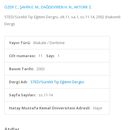
ÖZER C.
,
ŞAHİN E. M.
,
DAĞDEVİREN H. N.
,
AKTÜRK Z.
STED/Sürekli Tıp Eğitimi Dergisi, cilt.11, sa.1, ss.11-14, 2002 (Hakemli
Dergi)
Yayın Türü:
Makale / Derleme
Cilt numarası:
11
Sayı:
1
Basım Tarihi:
2002
Dergi Adı:
STED/Sürekli Tıp Eğitimi Dergisi
Sayfa Sayıları:
ss.11-14
Hatay Mustafa Kemal Üniversitesi Adresli:
Hayır
Atıflar