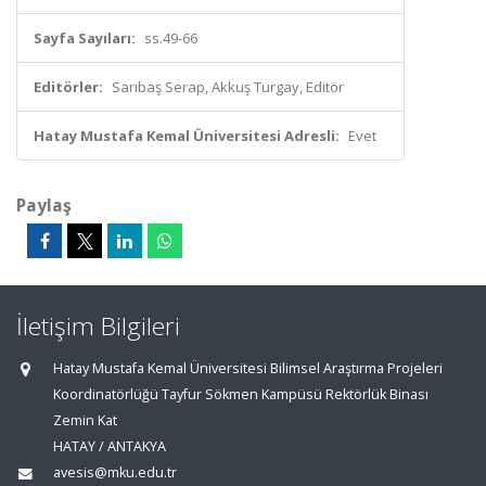
Sayfa Sayıları:
ss.49-66
Editörler:
Sarıbaş Serap, Akkuş Turgay, Editör
Hatay Mustafa Kemal Üniversitesi Adresli:
Evet
Paylaş
İletişim Bilgileri
Hatay Mustafa Kemal Üniversitesi Bilimsel Araştırma Projeleri
Koordinatörlüğü Tayfur Sökmen Kampüsü Rektörlük Binası
Zemin Kat
HATAY / ANTAKYA
avesis@mku.edu.tr