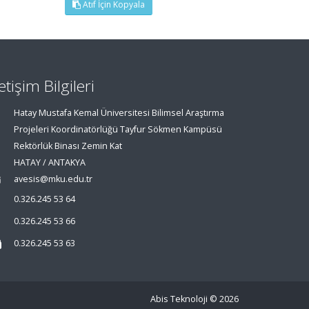
Atıf İçin Kopyala
letişim Bilgileri
Hatay Mustafa Kemal Üniversitesi Bilimsel Araştırma
Projeleri Koordinatörlüğü Tayfur Sökmen Kampüsü
Rektörlük Binası Zemin Kat
HATAY / ANTAKYA
avesis@mku.edu.tr
0.326.245 53 64
0.326.245 53 66
0.326.245 53 63
Abis Teknoloji
© 2026