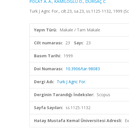
POLAT A. A.
,
KAMİLOĞLU Ö.
,
DURGAÇ C.
Turk J Agric For., cilt.23, sa.23, ss.1125-1132, 1999 (
Yayın Türü:
Makale / Tam Makale
Cilt numarası:
23
Sayı:
23
Basım Tarihi:
1999
Doi Numarası:
10.3906/tar-98083
Dergi Adı:
Turk J Agric For.
Derginin Tarandığı İndeksler:
Scopus
Sayfa Sayıları:
ss.1125-1132
Hatay Mustafa Kemal Üniversitesi Adresli:
Ev