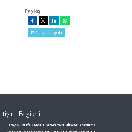
Paylaş
Atıf İçin Kopyala
letişim Bilgileri
Hatay Mustafa Kemal Üniversitesi Bilimsel Araştırma