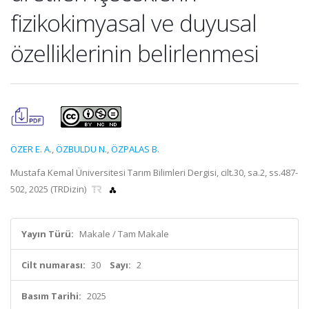
fizikokimyasal ve duyusal
özelliklerinin belirlenmesi
ÖZER E. A.
,
ÖZBULDU N.
,
ÖZPALAS B.
Mustafa Kemal Üniversitesi Tarım Bilimleri Dergisi, cilt.30, sa.2, ss.487-
502, 2025 (TRDizin)
Yayın Türü:
Makale / Tam Makale
Cilt numarası:
30
Sayı:
2
Basım Tarihi:
2025