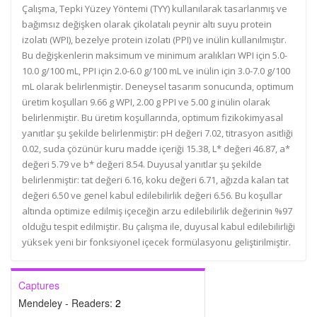
Çalışma, Tepki Yüzey Yöntemi (TYY) kullanılarak tasarlanmış ve
bağımsız değişken olarak çikolatalı peynir altı suyu protein
izolatı (WPI), bezelye protein izolatı (PPI) ve inülin kullanılmıştır.
Bu değişkenlerin maksimum ve minimum aralıkları WPI için 5.0-
10.0 g/100 mL, PPI için 2.0-6.0 g/100 mL ve inülin için 3.0-7.0 g/100
mL olarak belirlenmiştir. Deneysel tasarım sonucunda, optimum
üretim koşulları 9.66 g WPI, 2.00 g PPI ve 5.00 g inülin olarak
belirlenmiştir. Bu üretim koşullarında, optimum fizikokimyasal
yanıtlar şu şekilde belirlenmiştir: pH değeri 7.02, titrasyon asitliği
0.02, suda çözünür kuru madde içeriği 15.38, L* değeri 46.87, a*
değeri 5.79 ve b* değeri 8.54. Duyusal yanıtlar şu şekilde
belirlenmiştir: tat değeri 6.16, koku değeri 6.71, ağızda kalan tat
değeri 6.50 ve genel kabul edilebilirlik değeri 6.56. Bu koşullar
altında optimize edilmiş içeceğin arzu edilebilirlik değerinin %97
olduğu tespit edilmiştir. Bu çalışma ile, duyusal kabul edilebilirliği
yüksek yeni bir fonksiyonel içecek formülasyonu geliştirilmiştir.
Captures
Mendeley - Readers:
2