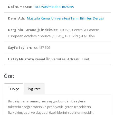
Doi Numarası:
10.37908/mkutbd.1626355
Dergi Adı:
Mustafa Kemal Üniversitesi Tarım Bilimleri Dergisi
Derginin Tarandığı İndeksler:
BIOSIS, Central & Eastern
European Academic Source (CEEAS), TR DİZİN (ULAKBİM)
Sayfa Sayıları:
ss.487-502
Hatay Mustafa Kemal Üniversitesi Adresli:
Evet
Özet
Türkçe
İngilizce
Bu çalışmanın amacı, her yaş grubundan bireylerin
tüketebileceği protein ve prebiyotik içeren içeceklerin
fizikokimyasal ve duyusal özelliklerinin belirlenmesidir.