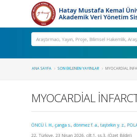
Hatay Mustafa Kemal Üniv
Akademik Veri Yönetim Si
Ara
ANA SAYFA
SON EKLENEN YAYINLAR
MYOCARDİAL İNFA
MYOCARDİAL İNFARCT
ÖNCÜ İ. H.
,
çanga s.
,
dönmez f. a.
,
taştekin y. z.
,
POLA
22, Türkiye, 23 Nisan 2026, cilt.1, ss.3, (Özet Bildiri)