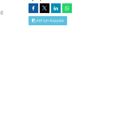
ng
Atıf İçin Kopyala