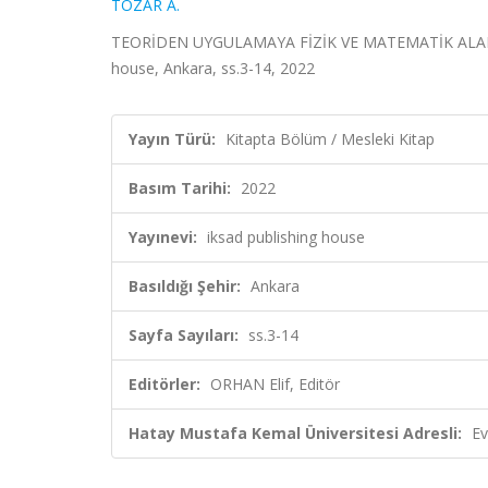
TOZAR A.
TEORİDEN UYGULAMAYA FİZİK VE MATEMATİK ALANIND
house, Ankara, ss.3-14, 2022
Yayın Türü:
Kitapta Bölüm / Mesleki Kitap
Basım Tarihi:
2022
Yayınevi:
iksad publishing house
Basıldığı Şehir:
Ankara
Sayfa Sayıları:
ss.3-14
Editörler:
ORHAN Elif, Editör
Hatay Mustafa Kemal Üniversitesi Adresli:
Ev