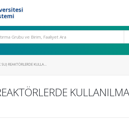
ersitesi
stemi
K SU) REAKTÖRLERDE KULLA...
u) REAKTÖRLERDE KULLANILM