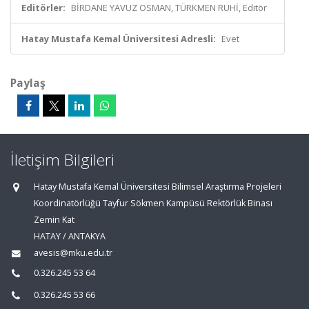
Editörler:
BİRDANE YAVUZ OSMAN, TÜRKMEN RUHİ, Editör
Hatay Mustafa Kemal Üniversitesi Adresli:
Evet
Paylaş
İletişim Bilgileri
Hatay Mustafa Kemal Üniversitesi Bilimsel Araştırma Projeleri
Koordinatörlüğü Tayfur Sökmen Kampüsü Rektörlük Binası
Zemin Kat
HATAY / ANTAKYA
avesis@mku.edu.tr
0.326.245 53 64
0.326.245 53 66