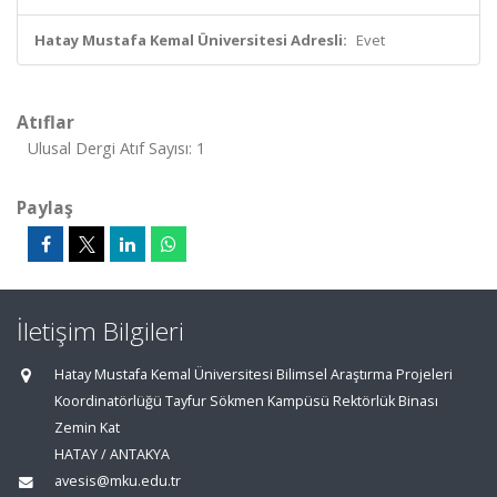
Hatay Mustafa Kemal Üniversitesi Adresli:
Evet
Atıflar
Ulusal Dergi Atıf Sayısı: 1
Paylaş
İletişim Bilgileri
Hatay Mustafa Kemal Üniversitesi Bilimsel Araştırma Projeleri
Koordinatörlüğü Tayfur Sökmen Kampüsü Rektörlük Binası
Zemin Kat
HATAY / ANTAKYA
avesis@mku.edu.tr