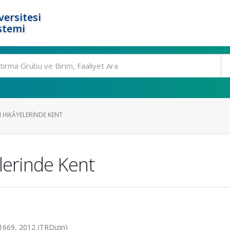
ersitesi
stemi
 HIKÂYELERINDE KENT
elerinde Kent
1669, 2012 (TRDizin)