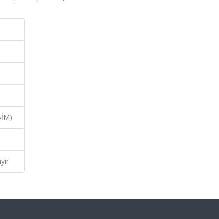
BİM)
yır