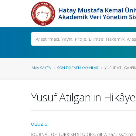
Hatay Mustafa Kemal Üniv
Akademik Veri Yönetim Si
Ara
ANA SAYFA
SON EKLENEN YAYINLAR
YUSUF ATILGAN'IN
Yusuf Atılgan'ın Hikây
OĞUZ O.
JOURNAL OF TURKISH STUDIES, cilt.7, sa.1, ss.1653-