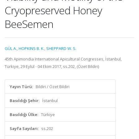
Cryopreserved Honey
BeeSemen
GÜL A.
,
HOPKINS B. K.
,
SHEPPARD W. S.
45th Apimondia International Apicultural Congresses, İstanbul,
Türkiye, 29 Eylül - 04 Ekim 2017, ss.202, (Özet Bildiri)
Yayın Türü:
Bildiri / Özet Bildiri
Basıldığı Şehir:
İstanbul
Basıldığı Ülke:
Türkiye
Sayfa Sayıları:
ss.202