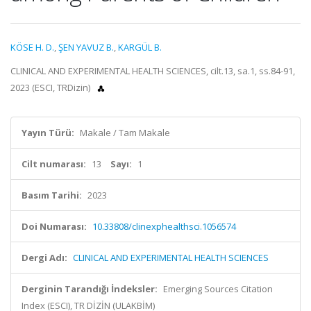
KÖSE H. D.
,
ŞEN YAVUZ B.
,
KARGÜL B.
CLINICAL AND EXPERIMENTAL HEALTH SCIENCES, cilt.13, sa.1, ss.84-91,
2023 (ESCI, TRDizin)
Yayın Türü:
Makale / Tam Makale
Cilt numarası:
13
Sayı:
1
Basım Tarihi:
2023
Doi Numarası:
10.33808/clinexphealthsci.1056574
Dergi Adı:
CLINICAL AND EXPERIMENTAL HEALTH SCIENCES
Derginin Tarandığı İndeksler:
Emerging Sources Citation
Index (ESCI), TR DİZİN (ULAKBİM)