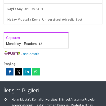
Sayfa Sayıları:
ss.84-91
Hatay Mustafa Kemal Üniversitesi Adresli:
Evet
Captures
Mendeley - Readers:
18
-
see details
Paylaş
İletişim Bilgileri
Hatay Mustafa Kemal Üniversitesi Bilimsel Araştırma Projeleri
Koordinatörlüğü Tayfur Sökmen Kampüsü Rektörlük Binası