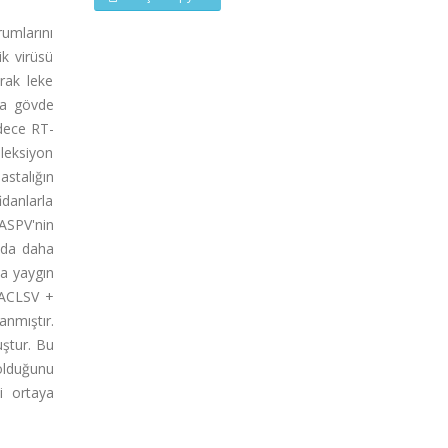
rumlarını
k virüsü
rak leke
ma gövde
adece RT-
leksiyon
astalığın
danlarla
ASPV'nin
nda daha
ça yaygın
 ACLSV +
nmıştır.
uştur. Bu
 olduğunu
i ortaya