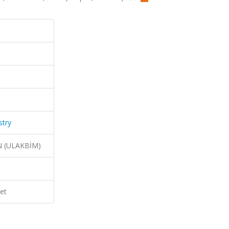
stry
N (ULAKBİM)
et