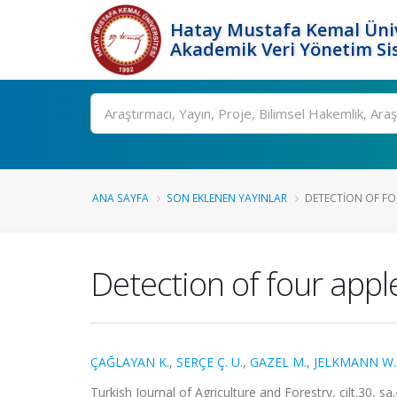
Hatay Mustafa Kemal Üniv
Akademik Veri Yönetim Si
Ara
ANA SAYFA
SON EKLENEN YAYINLAR
DETECTION OF FOU
Detection of four appl
ÇAĞLAYAN K.
,
SERÇE Ç. U.
,
GAZEL M.
,
JELKMANN W.
Turkish Journal of Agriculture and Forestry, cilt.30, 