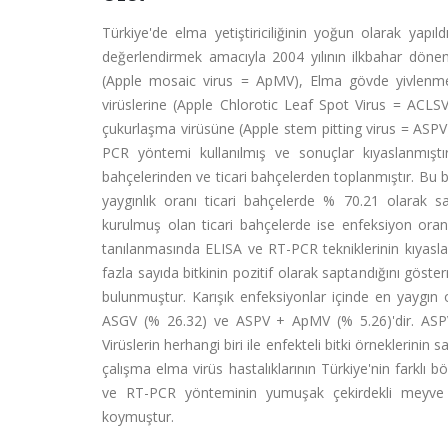
Türkiye'de elma yetiştiriciliğinin yoğun olarak yapıl
değerlendirmek amacıyla 2004 yılının ilkbahar dönem
(Apple mosaic virus = ApMV), Elma gövde yivlenme
virüslerine (Apple Chlorotic Leaf Spot Virus = ACL
çukurlaşma virüsüne (Apple stem pitting virus = ASPV)
PCR yöntemi kullanılmış ve sonuçlar kıyaslanmıştı
bahçelerinden ve ticari bahçelerden toplanmıştır. Bu bi
yaygınlık oranı ticari bahçelerde % 70.21 olarak sa
kurulmuş olan ticari bahçelerde ise enfeksiyon or
tanılanmasında ELISA ve RT-PCR tekniklerinin kıyasl
fazla sayıda bitkinin pozitif olarak saptandığını göste
bulunmuştur. Karışık enfeksiyonlar içinde en yaygı
ASGV (% 26.32) ve ASPV + ApMV (% 5.26)'dir. ASPV
Virüslerin herhangi biri ile enfekteli bitki örneklerin
çalışma elma virüs hastalıklarının Türkiye'nin farkl
ve RT-PCR yönteminin yumuşak çekirdekli meyve ağaç
koymuştur.