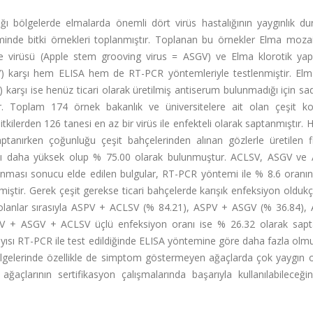
dığı bölgelerde elmalarda önemli dört virüs hastalığının yaygınlık du
inde bitki örnekleri toplanmıştır. Toplanan bu örnekler Elma mozai
 virüsü (Apple stem grooving virus = ASGV) ve Elma klorotik yap
SV) karşı hem ELISA hem de RT-PCR yöntemleriyle testlenmiştir. El
 karşı ise henüz ticari olarak üretilmiş antiserum bulunmadığı için s
r. Toplam 174 örnek bakanlık ve üniversitelere ait olan çeşit ko
tkilerden 126 tanesi en az bir virüs ile enfekteli olarak saptanmıştır. H
ptanırken çoğunluğu çeşit bahçelerinden alınan gözlerle üretilen fi
anı daha yüksek olup % 75.00 olarak bulunmuştur. ACLSV, ASGV ve 
anması sonucu elde edilen bulgular, RT-PCR yöntemi ile % 8.6 oranı
rmiştir. Gerek çeşit gerekse ticari bahçelerde karışık enfeksiyon olduk
n olanlar sırasıyla ASPV + ACLSV (% 84.21), ASPV + ASGV (% 36.84),
 + ASGV + ACLSV üçlü enfeksiyon oranı ise % 26.32 olarak sapta
in sayısı RT-PCR ile test edildiğinde ELISA yöntemine göre daha fazla olm
ı bölgelerinde özellikle de simptom göstermeyen ağaçlarda çok yaygın
larının sertifikasyon çalışmalarında başarıyla kullanılabileceğin