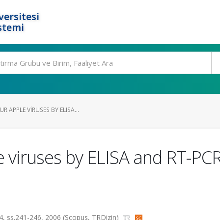
ersitesi
stemi
R APPLE VIRUSES BY ELISA...
e viruses by ELISA and RT-PCR
sa.4, ss.241-246, 2006 (Scopus, TRDizin)