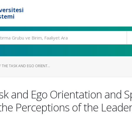
ersitesi
stemi
 THE TASK AND EGO ORIENT...
Task and Ego Orientation and 
 the Perceptions of the Leade