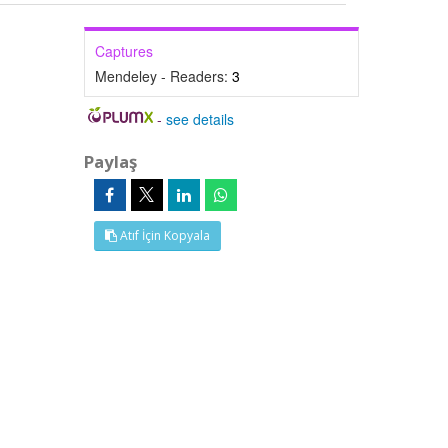
Captures
Mendeley - Readers:
3
-
see details
Paylaş
Atıf İçin Kopyala