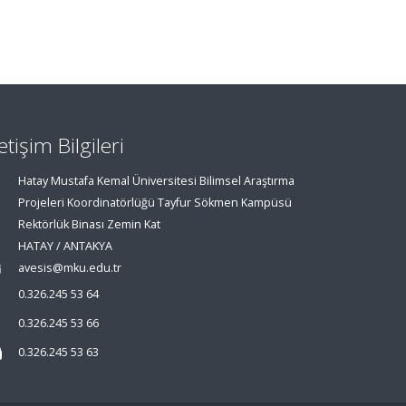
letişim Bilgileri
Hatay Mustafa Kemal Üniversitesi Bilimsel Araştırma
Projeleri Koordinatörlüğü Tayfur Sökmen Kampüsü
Rektörlük Binası Zemin Kat
HATAY / ANTAKYA
avesis@mku.edu.tr
0.326.245 53 64
0.326.245 53 66
0.326.245 53 63