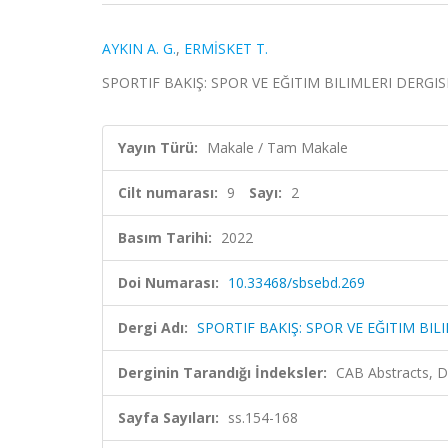
AYKIN A. G.
,
ERMİSKET T.
SPORTIF BAKIŞ: SPOR VE EĞITIM BILIMLERI DERGISI, c
Yayın Türü:
Makale / Tam Makale
Cilt numarası:
9
Sayı:
2
Basım Tarihi:
2022
Doi Numarası:
10.33468/sbsebd.269
Dergi Adı:
SPORTIF BAKIŞ: SPOR VE EĞITIM BIL
Derginin Tarandığı İndeksler:
CAB Abstracts, D
Sayfa Sayıları:
ss.154-168