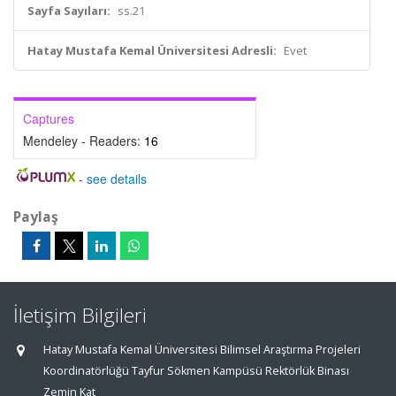
Sayfa Sayıları:
ss.21
Hatay Mustafa Kemal Üniversitesi Adresli:
Evet
Captures
Mendeley - Readers:
16
-
see details
Paylaş
İletişim Bilgileri
Hatay Mustafa Kemal Üniversitesi Bilimsel Araştırma Projeleri
Koordinatörlüğü Tayfur Sökmen Kampüsü Rektörlük Binası
Zemin Kat