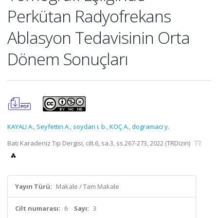
Perkütan Radyofrekans
Ablasyon Tedavisinin Orta
Dönem Sonuçları
KAYALI A.
,
Seyfettin A.
,
soydan i. b.
,
KOÇ A.
,
dogramaci y.
Batı Karadeniz Tıp Dergisi, cilt.6, sa.3, ss.267-273, 2022 (TRDizin)
Yayın Türü:
Makale / Tam Makale
Cilt numarası:
6
Sayı:
3