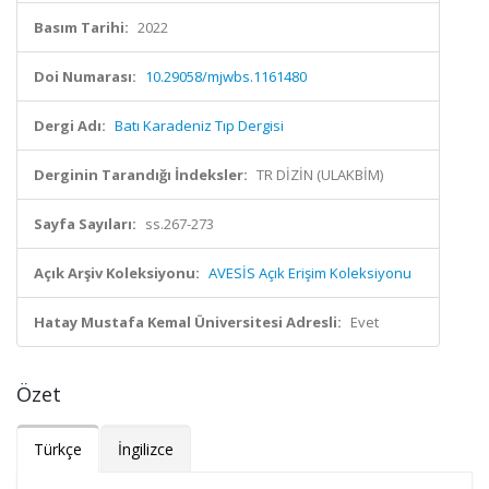
Basım Tarihi:
2022
Doi Numarası:
10.29058/mjwbs.1161480
Dergi Adı:
Batı Karadeniz Tıp Dergisi
Derginin Tarandığı İndeksler:
TR DİZİN (ULAKBİM)
Sayfa Sayıları:
ss.267-273
Açık Arşiv Koleksiyonu:
AVESİS Açık Erişim Koleksiyonu
Hatay Mustafa Kemal Üniversitesi Adresli:
Evet
Özet
Türkçe
İngilizce