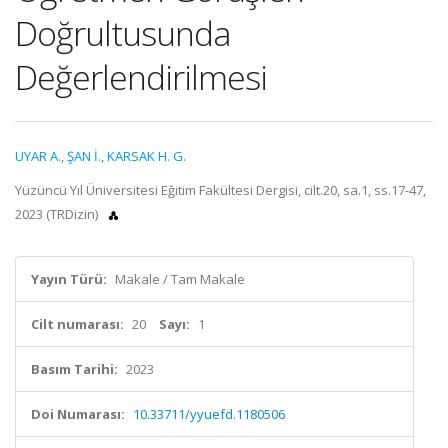
Doğrultusunda
Değerlendirilmesi
UYAR A.
,
ŞAN İ.
,
KARSAK H. G.
Yüzüncü Yıl Üniversitesi Eğitim Fakültesi Dergisi, cilt.20, sa.1, ss.17-47,
2023 (TRDizin)
Yayın Türü:
Makale / Tam Makale
Cilt numarası:
20
Sayı:
1
Basım Tarihi:
2023
Doi Numarası:
10.33711/yyuefd.1180506