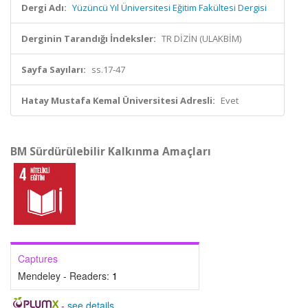
Dergi Adı:
Yüzüncü Yıl Üniversitesi Eğitim Fakültesi Dergisi
Derginin Tarandığı İndeksler:
TR DİZİN (ULAKBİM)
Sayfa Sayıları:
ss.17-47
Hatay Mustafa Kemal Üniversitesi Adresli:
Evet
BM Sürdürülebilir Kalkınma Amaçları
Captures
Mendeley - Readers:
1
-
see details