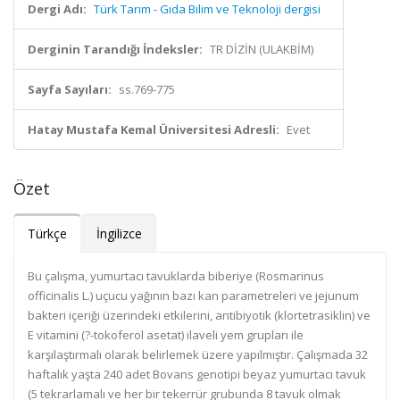
Dergi Adı:
Türk Tarım - Gıda Bilim ve Teknoloji dergisi
Derginin Tarandığı İndeksler:
TR DİZİN (ULAKBİM)
Sayfa Sayıları:
ss.769-775
Hatay Mustafa Kemal Üniversitesi Adresli:
Evet
Özet
Türkçe
İngilizce
Bu çalışma, yumurtacı tavuklarda biberiye (Rosmarinus
officinalis L.) uçucu yağının bazı kan parametreleri ve jejunum
bakteri içeriği üzerindeki etkilerini, antibiyotik (klortetrasiklin) ve
E vitamini (?-tokoferol asetat) ilaveli yem grupları ile
karşılaştırmalı olarak belirlemek üzere yapılmıştır. Çalışmada 32
haftalık yaşta 240 adet Bovans genotipi beyaz yumurtacı tavuk
(5 tekrarlamalı ve her bir tekerrür grubunda 8 tavuk olmak