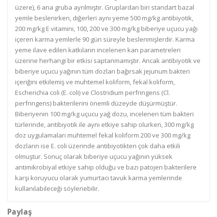
üzere), 6 ana gruba ayrılmıştır. Gruplardan biri standart bazal
yemle beslenirken, diğerleri aynı yeme 500 mg/kg antibiyotik,
200 mg/kg E vitamini, 100, 200 ve 300 mg/kg biberiye uçucu yağı
içeren karma yemlerle 90 gün süreyle beslenmişlerdir. Karma
yeme ilave edilen katkıların incelenen kan parametreleri
üzerine herhangi bir etkisi saptanmamıştır. Ancak antibiyotik ve
biberiye uçucu yağının tüm dozları bağırsak jejunum bakteri
içeriğini etkilemiş ve muhtemel koliform, fekal koliform,
Escherichia coli (E. coli) ve Clostridium perfringens (Cl.
perfringens) bakterilerini önemli düzeyde düşürmüştür.
Biberiyenin 100 mg/kg uçucu yağ dozu, incelenen tüm bakteri
türlerinde, antibiyotik ile aynı etkiye sahip olurken, 300 mg/kg
doz uygulamaları muhtemel fekal koliform 200 ve 300 mg/kg
dozların ise E. coli üzerinde antibiyotikten çok daha etkili
olmuştur. Sonuç olarak biberiye uçucu yağının yüksek
antimikrobiyal etkiye sahip olduğu ve bazı patojen bakterilere
karşı koruyucu olarak yumurtacı tavuk karma yemlerinde
kullanılabileceği söylenebilir.
Paylaş