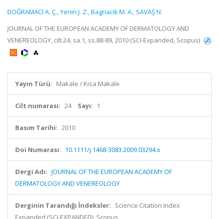
DOĞRAMACI A. Ç.
,
Yenin J. Z.
,
Bagriacik M. A.
,
SAVAŞ N.
JOURNAL OF THE EUROPEAN ACADEMY OF DERMATOLOGY AND
VENEREOLOGY, cilt.24, sa.1, ss.88-89, 2010 (SCI-Expanded, Scopus)
Yayın Türü:
Makale / Kısa Makale
Cilt numarası:
24
Sayı:
1
Basım Tarihi:
2010
Doi Numarası:
10.1111/j.1468-3083.2009.03294.x
Dergi Adı:
JOURNAL OF THE EUROPEAN ACADEMY OF
DERMATOLOGY AND VENEREOLOGY
Derginin Tarandığı İndeksler:
Science Citation Index
Expanded (SCI-EXPANDED), Scopus