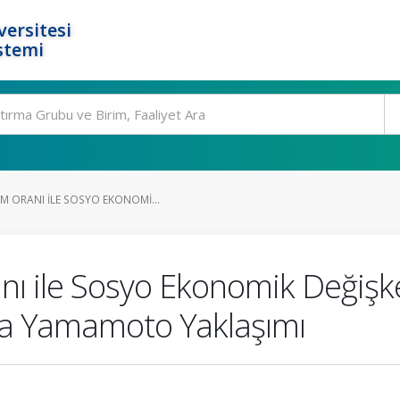
ersitesi
stemi
M ORANI ILE SOSYO EKONOMI...
ı ile Sosyo Ekonomik Değişke
oda Yamamoto Yaklaşımı