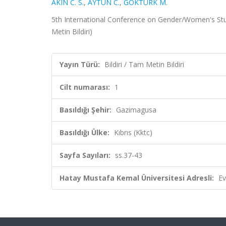
AKIN C. S.
,
AYTUN C.
,
GÖKTÜRK M.
5th International Conference on Gender/Women's Studi
Metin Bildiri)
Yayın Türü:
Bildiri / Tam Metin Bildiri
Cilt numarası:
1
Basıldığı Şehir:
Gazimagusa
Basıldığı Ülke:
Kıbrıs (Kktc)
Sayfa Sayıları:
ss.37-43
Hatay Mustafa Kemal Üniversitesi Adresli:
Ev