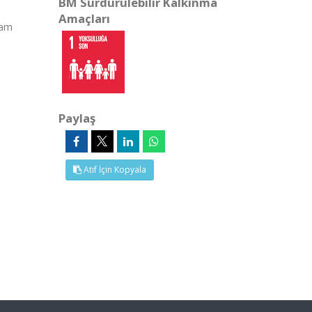
BM Sürdürülebilir Kalkınma
Amaçları
Tam
Paylaş
Atıf İçin Kopyala