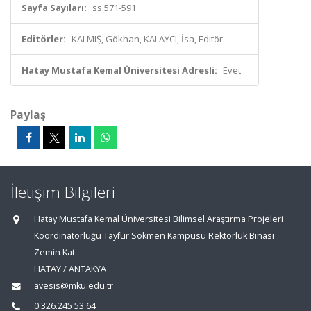
Sayfa Sayıları:
ss.571-591
Editörler:
KALMIŞ, Gökhan, KALAYCI, İsa, Editör
Hatay Mustafa Kemal Üniversitesi Adresli:
Evet
Paylaş
İletişim Bilgileri
Hatay Mustafa Kemal Üniversitesi Bilimsel Araştırma Projeleri
Koordinatörlüğü Tayfur Sökmen Kampüsü Rektörlük Binası
Zemin Kat
HATAY / ANTAKYA
avesis@mku.edu.tr
0.326.245 53 64