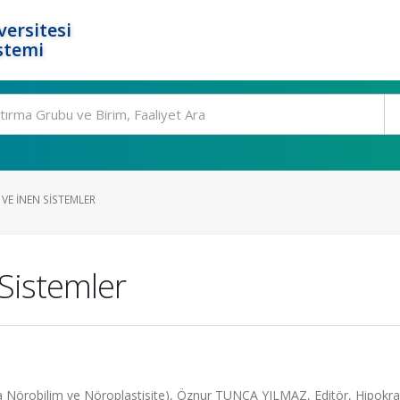
ersitesi
stemi
E İNEN SISTEMLER
Sistemler
a Nörobilim ve Nöroplastisite), Öznur TUNCA YILMAZ, Editör, Hipokrat