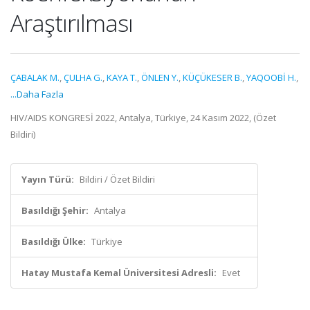
Araştırılması
ÇABALAK M.
,
ÇULHA G.
,
KAYA T.
,
ÖNLEN Y.
,
KÜÇÜKESER B.
,
YAQOOBİ H.
,
...Daha Fazla
HIV/AIDS KONGRESİ 2022, Antalya, Türkiye, 24 Kasım 2022, (Özet
Bildiri)
Yayın Türü:
Bildiri / Özet Bildiri
Basıldığı Şehir:
Antalya
Basıldığı Ülke:
Türkiye
Hatay Mustafa Kemal Üniversitesi Adresli:
Evet