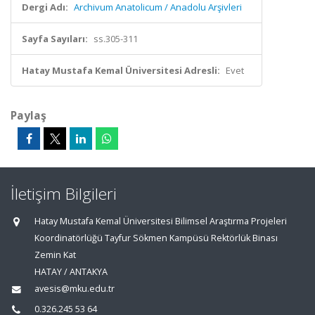
Dergi Adı:
Archivum Anatolicum / Anadolu Arşivleri
Sayfa Sayıları:
ss.305-311
Hatay Mustafa Kemal Üniversitesi Adresli:
Evet
Paylaş
İletişim Bilgileri
Hatay Mustafa Kemal Üniversitesi Bilimsel Araştırma Projeleri
Koordinatörlüğü Tayfur Sökmen Kampüsü Rektörlük Binası
Zemin Kat
HATAY / ANTAKYA
avesis@mku.edu.tr
0.326.245 53 64