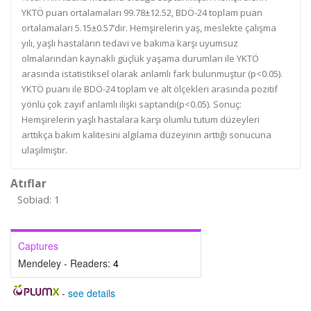
YKTÖ puan ortalamaları 99.78±12.52, BDÖ-24 toplam puan
ortalamaları 5.15±0.57’dir. Hemşirelerin yaş, meslekte çalışma
yılı, yaşlı hastaların tedavi ve bakıma karşı uyumsuz
olmalarından kaynaklı güçlük yaşama durumları ile YKTÖ
arasında istatistiksel olarak anlamlı fark bulunmuştur (p<0.05).
YKTÖ puanı ile BDÖ-24 toplam ve alt ölçekleri arasında pozitif
yönlü çok zayıf anlamlı ilişki saptandı(p<0.05). Sonuç:
Hemşirelerin yaşlı hastalara karşı olumlu tutum düzeyleri
arttıkça bakım kalitesini algılama düzeyinin arttığı sonucuna
ulaşılmıştır.
Atıflar
Sobiad: 1
Captures
Mendeley - Readers:
4
-
see details