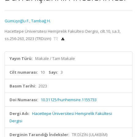
Gümüşoğlu F.
,
Tambağ H.
Hacettepe Üniversitesi Hemşirelik Fakültesi Dergisi, cilt.10, sa.3,
ss.256-263, 2023 (TRDizin)
Yayın Türü:
Makale / Tam Makale
Cilt numarası:
10
Sayı:
3
Basım Tarihi:
2023
Doi Numarası:
10.31125/hunhemsire.1155733
Dergi Adı:
Hacettepe Üniversitesi Hemşirelik Fakültesi
Dergisi
Derginin Tarandığı İndeksler:
TR DİZİN (ULAKBİM)