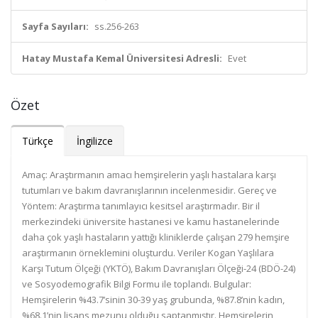
Sayfa Sayıları:
ss.256-263
Hatay Mustafa Kemal Üniversitesi Adresli:
Evet
Özet
Türkçe
İngilizce
Amaç: Araştırmanın amacı hemşirelerin yaşlı hastalara karşı
tutumları ve bakım davranışlarının incelenmesidir. Gereç ve
Yöntem: Araştırma tanımlayıcı kesitsel araştırmadır. Bir il
merkezindeki üniversite hastanesi ve kamu hastanelerinde
daha çok yaşlı hastaların yattığı kliniklerde çalışan 279 hemşire
araştırmanın örneklemini oluşturdu. Veriler Kogan Yaşlılara
Karşı Tutum Ölçeği (YKTÖ), Bakım Davranışları Ölçeği-24 (BDÖ-24)
ve Sosyodemografik Bilgi Formu ile toplandı. Bulgular:
Hemşirelerin %43.7’sinin 30-39 yaş grubunda, %87.8’nin kadın,
%68.1’nin lisans mezunu olduğu saptanmıştır. Hemşirelerin