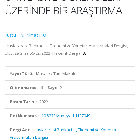
ÜZERİNDE BİR ARAŞTIRMA
Kuşcu F. N.
,
Yılmaz F. Ö.
Uluslararasi Bankacilik, Ekonomi ve Yonetim Arastirmalari Dergisi,
cilt.5, sa.2, ss.56-82, 2022 (Hakemli Dergi)
Yayın Türü:
Makale / Tam Makale
Cilt numarası:
5
Sayı:
2
Basım Tarihi:
2022
Doi Numarası:
10.52736/ubeyad.1137949
Dergi Adı:
Uluslararasi Bankacilik, Ekonomi ve Yonetim
Arastirmalari Dergisi